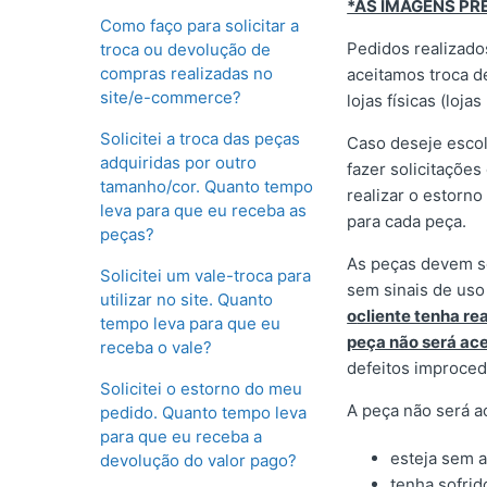
*AS IMAGENS PR
Como faço para solicitar a
Pedidos realizado
troca ou devolução de
compras realizadas no
aceitamos troca d
site/e-commerce?
lojas físicas (loj
Solicitei a troca das peças
Caso deseje escol
adquiridas por outro
fazer solicitaçõe
tamanho/cor. Quanto tempo
realizar o estorno
leva para que eu receba as
para cada peça.
peças?
As peças devem se
Solicitei um vale-troca para
sem sinais de uso
utilizar no site. Quanto
o
cliente tenha re
tempo leva para que eu
peça não será ace
receba o vale?
defeitos improced
Solicitei o estorno do meu
A peça não será a
pedido. Quanto tempo leva
para que eu receba a
esteja sem a
devolução do valor pago?
tenha sofrid