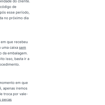
lidade do cliente.
 código de
após esse período,
da no próximo dia
a em que recebeu
ou uma caixa
sem
rno da embalagem.
o isso, basta ir a
rocedimento.
do momento em que
 é, apenas iremos
de troca por vale-
s peças