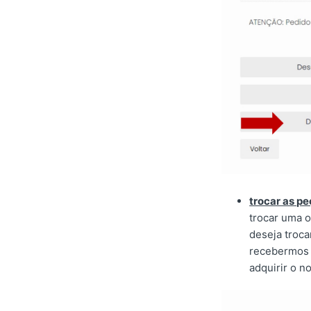
trocar as pe
trocar uma o
deseja troc
recebermos a
adquirir o n