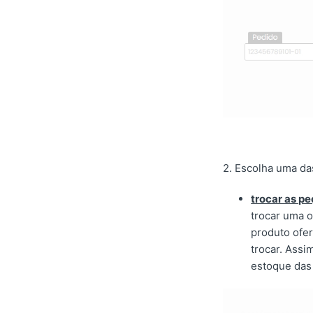
2. Escolha uma das
trocar as p
trocar uma o
produto ofer
trocar. Assi
estoque das 