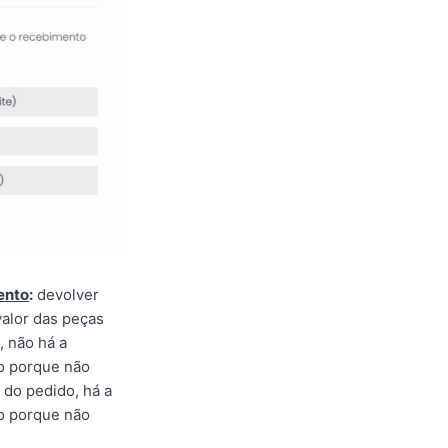
ento
:
devolver
valor das peças
, não há a
mo porque não
l do pedido, há a
mo porque não