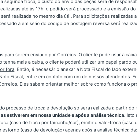
ma segunda troca, o custo do envio das peças será de responsabi
 realizadas até às 17h, o pedido será processado e a emissão do
será realizada no mesmo dia útil. Para solicitações realizadas 
cessado a emissão do código de postagem reversa será realiza
as para serem enviado por Correios.
O cliente pode usar a caix
 tenha mais a caixa, o cliente poderá utilizar um papel pardo 
or fora
.
Então, é necessário anexar a Nota Fiscal do lado exte
Nota Fiscal, entre em contato com um de nossos atendentes. Feit
orreios. Eles sabem orientar melhor sobre como funciona o p
do processo de troca e devolução só será realizada a partir 
as estiverem em nossa unidade e após a análise técnica
. Isto
roca (caso de troca por tamanho/cor), emitir o vale-troca (caso 
r o estorno (caso de devolução) apenas
após a análise técnica da