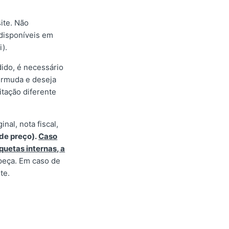
ite. Não
disponíveis em
i).
ido, é necessário
bermuda e deseja
itação diferente
al, nota fiscal,
 de preço).
C
aso
quetas internas, a
 peça. Em caso de
te.