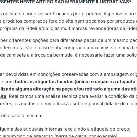
ESENTES NESTE ARTIGO SÃO MERAMENTE ILUSTRATIVAS*
s no site só poderão ser trocados por produtos disponíveis no s
e produtos comprados fora do site nem trocamos por produtos 
as próprias da Fideli e/ou lojas multimarcas revendedoras da Fidel
her diferentes opções para diferentes peças de um mesmo ped
s diferentes. Isto é, caso tenha comprado uma camiseta e uma 
 da camiseta e a troca da bermuda, é necessário fazer uma solic
r devolvidas em condições preservadas com a embalagem origin
 e com
todas as etiquetas fixadas (única exceção é a etiqueta
alizado alguma alteração na peça e/ou retirado alguma das eti
ita
. Realizamos uma análise técnica para avaliar a condição da
entes, os custos de envio ficarão sob responsabilidade do clien
ceita caso a mesma:
lguma das etiquetas internas, excluindo a etiqueta de preço;
o algum tipo de alteração (barra de calça, por exemplo);