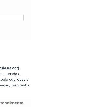
ção de cor)
:
or, quando o
 pelo qual deseja
peças, caso tenha